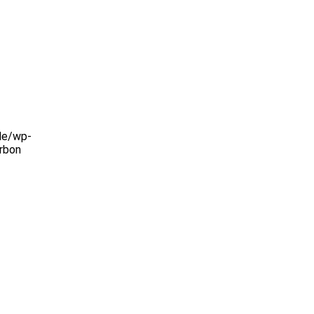
de/wp-
rbon