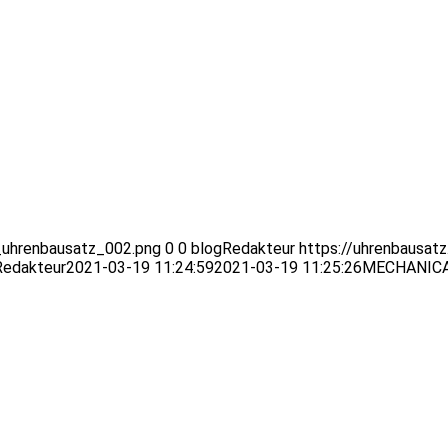
_uhrenbausatz_002.png
0
0
blogRedakteur
https://uhrenbausat
Redakteur
2021-03-19 11:24:59
2021-03-19 11:25:26
MECHANIC