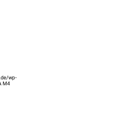
z.de/wp-
A M4